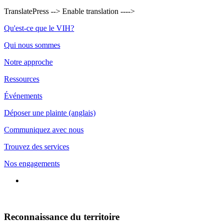
TranslatePress --> Enable translation ---->
Bas
Qu'est-ce que le VIH?
de
Qui nous sommes
page
Notre approche
Ressources
Événements
Déposer une plainte (anglais)
Communiquez avec nous
Trouvez des services
Nos engagements
Connecte-
toi
avec
nous
Reconnaissance du territoire